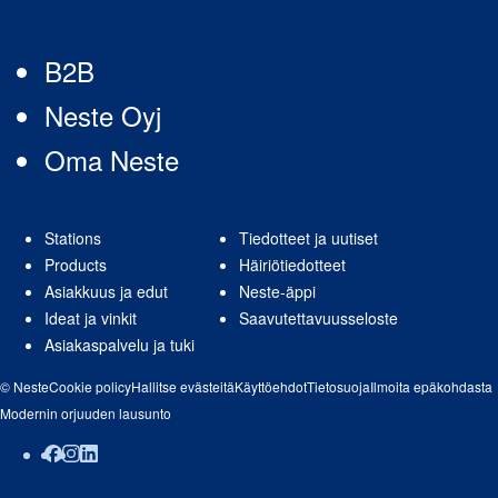
B2B
Neste Oyj
Oma Neste
Stations
Tiedotteet ja uutiset
Products
Häiriötiedotteet
Asiakkuus ja edut
Neste-äppi
Ideat ja vinkit
Saavutettavuusseloste
Asiakaspalvelu ja tuki
© Neste
Cookie policy
Hallitse evästeitä
Käyttöehdot
Tietosuoja
Ilmoita epäkohdasta
Modernin orjuuden lausunto