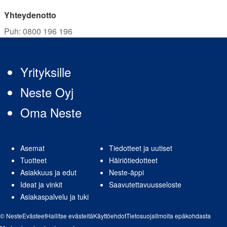
Yhteydenotto
Puh
:
0800 196 196
Yrityksille
Neste Oyj
Oma Neste
Asemat
Tiedotteet ja uutiset
Tuotteet
Häiriötiedotteet
Asiakkuus ja edut
Neste-äppi
Ideat ja vinkit
Saavutettavuusseloste
Asiakaspalvelu ja tuki
© Neste
Evästeet
Hallitse evästeitä
Käyttöehdot
Tietosuoja
Ilmoita epäkohdasta