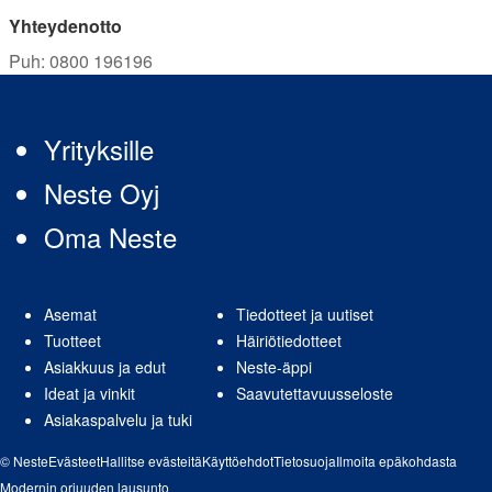
Yhteydenotto
Puh
:
0800 196196
Yrityksille
Neste Oyj
Oma Neste
Asemat
Tiedotteet ja uutiset
Tuotteet
Häiriötiedotteet
Asiakkuus ja edut
Neste-äppi
Ideat ja vinkit
Saavutettavuusseloste
Asiakaspalvelu ja tuki
© Neste
Evästeet
Hallitse evästeitä
Käyttöehdot
Tietosuoja
Ilmoita epäkohdasta
Modernin orjuuden lausunto