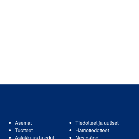
Asemat
Tiedotteet ja uutiset
Tuotteet
Häiriötiedotteet
Asiakkuus ja edut
Neste-äppi