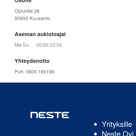
Osoite
Ouluntie 28
93600
Kuusamo
Aseman aukioloajat
Ma-Su
00:00-23:59
Yhteydenotto
Puh
:
0800 196196
Yrityksille
Neste Oyj