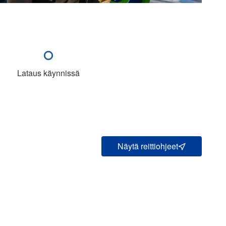
Lataus käynnissä
Näytä reittiohjeet