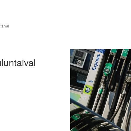
taival
untaival