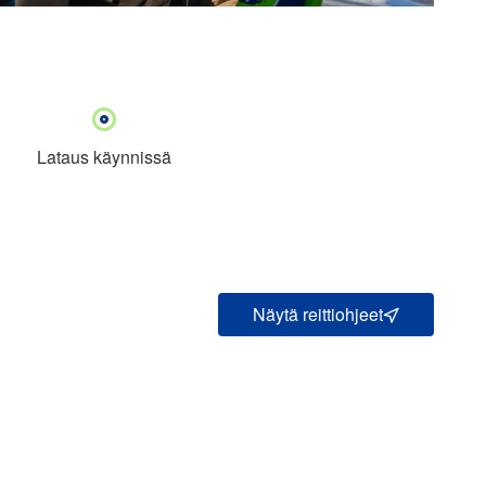
Lataus käynnissä
Näytä reittiohjeet