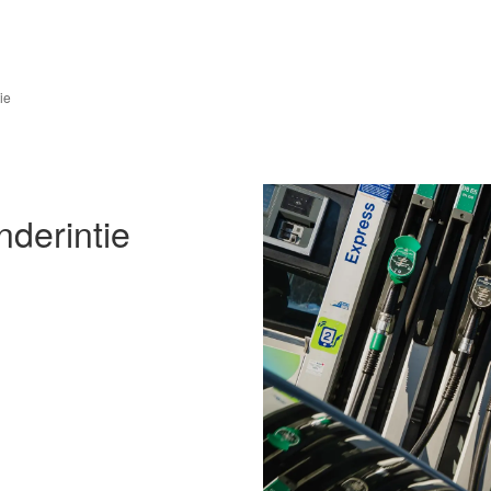
ie
derintie