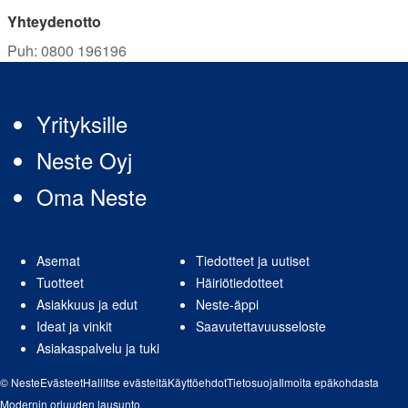
Yhteydenotto
Puh
:
0800 196196
Yrityksille
Neste Oyj
Oma Neste
Asemat
Tiedotteet ja uutiset
Tuotteet
Häiriötiedotteet
Asiakkuus ja edut
Neste-äppi
Ideat ja vinkit
Saavutettavuusseloste
Asiakaspalvelu ja tuki
© Neste
Evästeet
Hallitse evästeitä
Käyttöehdot
Tietosuoja
Ilmoita epäkohdasta
Modernin orjuuden lausunto