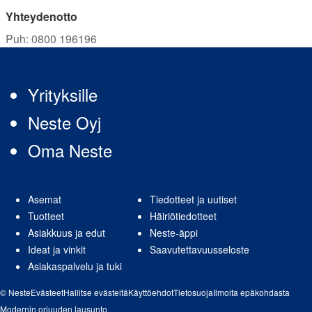
Yhteydenotto
Puh
:
0800 196196
Yrityksille
Neste Oyj
Oma Neste
Asemat
Tiedotteet ja uutiset
Tuotteet
Häiriötiedotteet
Asiakkuus ja edut
Neste-äppi
Ideat ja vinkit
Saavutettavuusseloste
Asiakaspalvelu ja tuki
© Neste
Evästeet
Hallitse evästeitä
Käyttöehdot
Tietosuoja
Ilmoita epäkohdasta
Modernin orjuuden lausunto