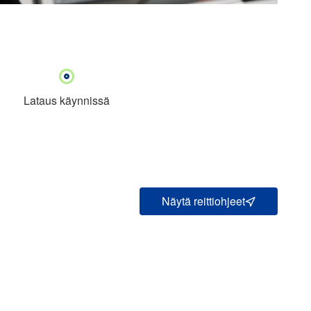
Lataus käynnissä
Näytä reittiohjeet