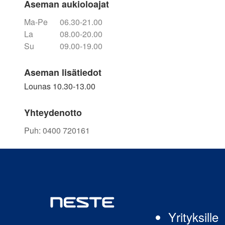
Aseman aukioloajat
Ma-Pe
06.30-21.00
La
08.00-20.00
Su
09.00-19.00
Aseman lisätiedot
Lounas 10.30-13.00
Yhteydenotto
Puh
:
0400 720161
Yrityksille