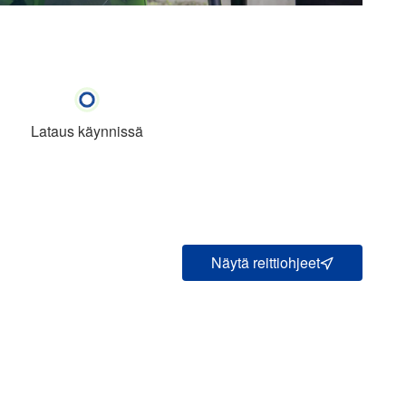
Lataus käynnissä
Näytä reittiohjeet