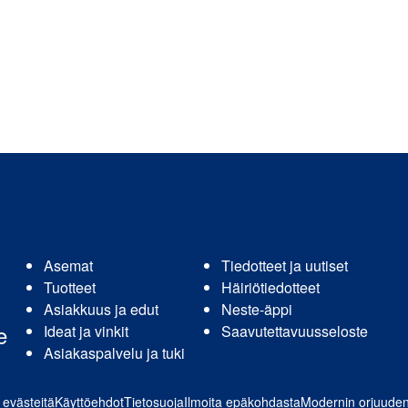
Asemat
Tiedotteet ja uutiset
Tuotteet
Häiriötiedotteet
Asiakkuus ja edut
Neste-äppi
e
Ideat ja vinkit
Saavutettavuusseloste
Asiakaspalvelu ja tuki
e evästeitä
Käyttöehdot
Tietosuoja
Ilmoita epäkohdasta
Modernin orjuuden