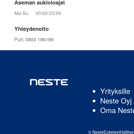
Aseman aukioloajat
Ma-Su
00:00-23:59
Yhteydenotto
Puh
:
0800 196196
Yrityksille
Neste Oyj
Oma Nest
© Neste
Evästeet
Hallits