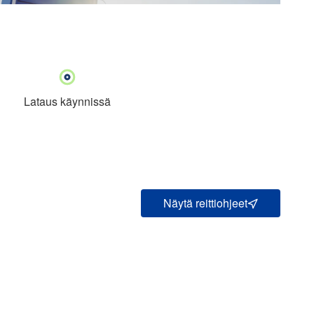
Lataus käynnissä
Näytä reittiohjeet