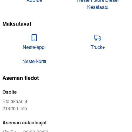
Kesälaatu
Maksutavat
Neste-äppi
Truck+
Neste-kortti
Aseman tiedot
Osoite
Eteläkaari 4
21420
Lieto
Aseman aukioloajat
Ma-Su
00:00-23:59