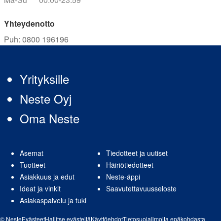
Yhteydenotto
Puh
:
0800 196196
Yrityksille
Neste Oyj
Oma Neste
Asemat
Tiedotteet ja uutiset
Tuotteet
Häiriötiedotteet
Asiakkuus ja edut
Neste-äppi
Ideat ja vinkit
Saavutettavuusseloste
Asiakaspalvelu ja tuki
© Neste
Evästeet
Hallitse evästeitä
Käyttöehdot
Tietosuoja
Ilmoita epäkohdasta