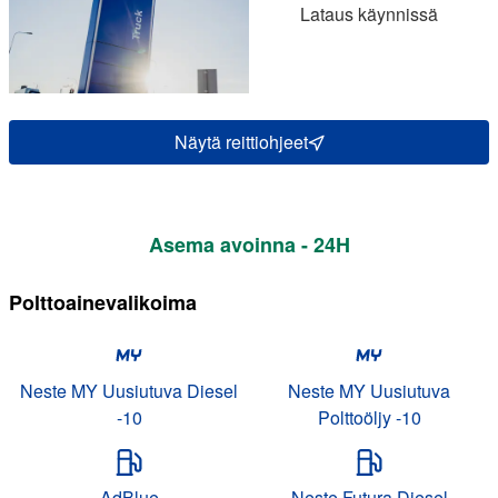
Lataus käynnissä
Näytä reittiohjeet
Asema avoinna - 24H
Polttoainevalikoima
Neste MY Uusiutuva Diesel
Neste MY Uusiutuva
-10
Polttoöljy -10
AdBlue
Neste Futura Diesel