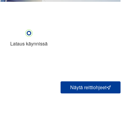
Lataus käynnissä
Näytä reittiohjeet