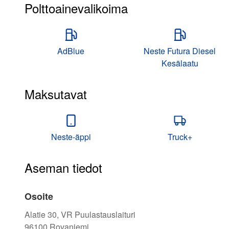
Polttoainevalikoima
AdBlue
Neste Futura Diesel
Kesälaatu
Maksutavat
Neste-äppi
Truck+
Aseman tiedot
Osoite
Alatie 30, VR Puulastauslaituri
96100
Rovaniemi